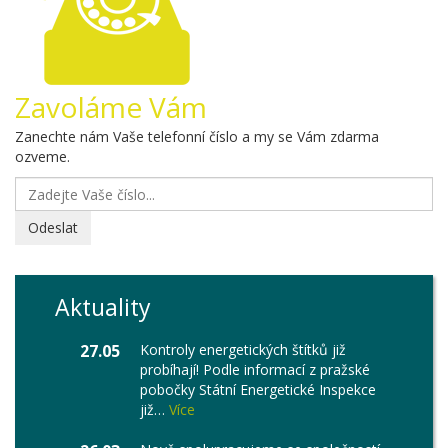
Zavoláme Vám
Zanechte nám Vaše telefonní číslo a my se Vám zdarma
ozveme.
Odeslat
Aktuality
27.05
Kontroly energetických štítků již
probíhají! Podle informací z pražské
pobočky Státní Energetické Inspekce
již…
Více