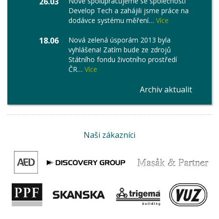
26.03
Nově spolupracujeme se společností
Develop Tech a zahájili jsme práce na
dodávce systému měření…
Více
18.06
Nová zelená úsporám 2013 byla
vyhlášena! Zatím bude ze zdrojů
Státního fondu životního prostředí
ČR…
Více
Archiv aktualit
Naši zákazníci