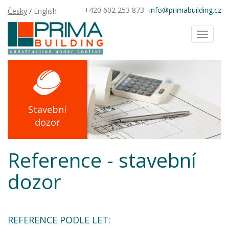
+420 602 253 873
info@primabuilding.cz
Česky
/
English
Toggl
naviga
Stavební
dozor
Reference - stavební
dozor
REFERENCE PODLE LET: