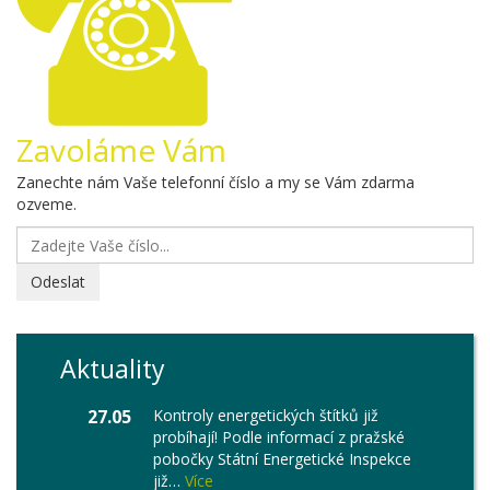
Zavoláme Vám
Zanechte nám Vaše telefonní číslo a my se Vám zdarma
ozveme.
Odeslat
Aktuality
27.05
Kontroly energetických štítků již
probíhají! Podle informací z pražské
pobočky Státní Energetické Inspekce
již…
Více