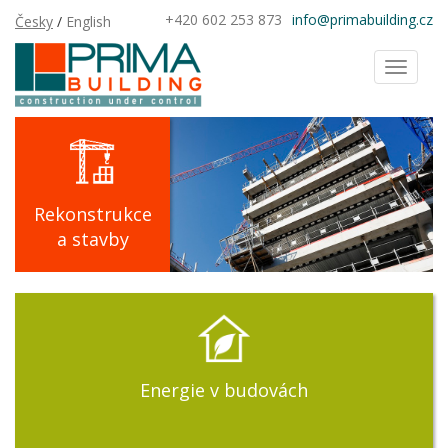
+420 602 253 873
info@primabuilding.cz
Česky
/
English
Toggl
naviga
Rekonstrukce
a stavby
Energie v budovách