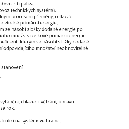
řevnosti paliva,
voz technických systémů,
ádným procesem přeměny; celková
ovitelné primární energie,
m se násobí složky dodané energie po
jícího množství celkové primární energie,
ficient, kterým se násobí složky dodané
ní odpovídajícího množství neobnovitelné
h stanovení
u
ytápění, chlazení, větrání, úpravu
 za rok,
trukcí na systémové hranici,