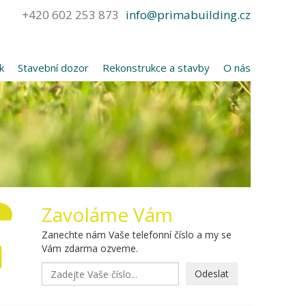
+420 602 253 873
info@primabuilding.cz
k
Stavební dozor
Rekonstrukce a stavby
O nás
Zavoláme Vám
Zanechte nám Vaše telefonní číslo a my se
Vám zdarma ozveme.
Odeslat