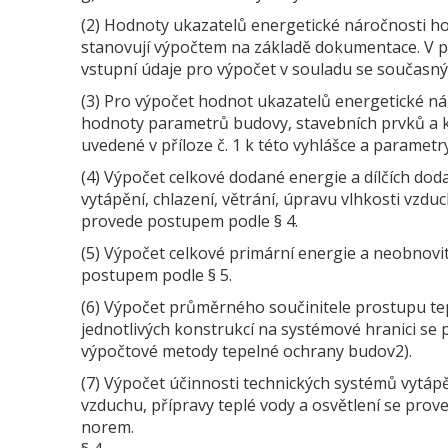
(2) Hodnoty ukazatelů energetické náročnosti h
stanovují výpočtem na základě dokumentace. V 
vstupní údaje pro výpočet v souladu se současn
(3) Pro výpočet hodnot ukazatelů energetické ná
hodnoty parametrů budovy, stavebních prvků a 
uvedené v příloze č. 1 k této vyhlášce a parametr
(4) Výpočet celkové dodané energie a dílčích dod
vytápění, chlazení, větrání, úpravu vlhkosti vzduc
provede postupem podle § 4.
(5) Výpočet celkové primární energie a neobnovi
postupem podle § 5.
(6) Výpočet průměrného součinitele prostupu tep
jednotlivých konstrukcí na systémové hranici se
výpočtové metody tepelné ochrany budov2).
(7) Výpočet účinnosti technických systémů vytápěn
vzduchu, přípravy teplé vody a osvětlení se prov
norem.