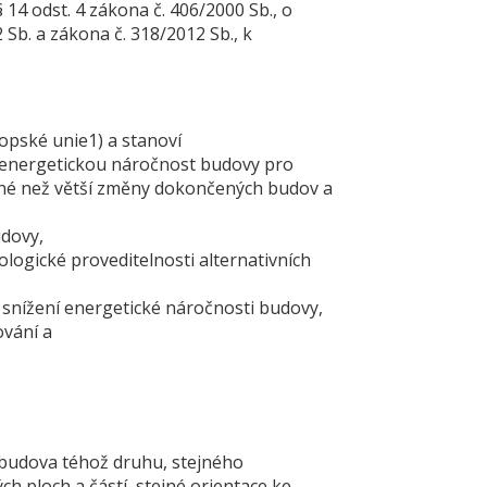
14 odst. 4 zákona č. 406/2000 Sb., o
Sb. a zákona č. 318/2012 Sb., k
opské unie1) a stanoví
energetickou náročnost budovy pro
iné než větší změny dokončených budov a
dovy,
ogické proveditelnosti alternativních
nížení energetické náročnosti budovy,
vání a
udova téhož druhu, stejného
h ploch a částí, stejné orientace ke