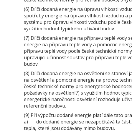
(6) Dílčí dodaná energie na úpravu vlhkosti vzdu
spotřeby energie na úpravu vlhkosti vzduchu a
systému pro úpravu vlhkosti vzduchu podle česk
využitím hodnot typického užívání budov.
(7) Dílčí dodaná energie na přípravu teplé vody 
energie na přípravu teplé vody a pomocné energ
přípravu teplé vody podle české technické norm
upravující účinnost soustav pro přípravu teplé v
budov.
(8) Dílčí dodaná energie na osvětlení se stanoví
na osvětlení a pomocné energie na provoz techn
české technické normy pro energetické hodnocen
požadavky na osvětlení7) s využitím hodnot typic
energetické náročnosti osvětlení rozhoduje uživa
referenční budovu.
(9) Při výpočtu dodané energie platí dále tato pra
a) do dodané energie se nezapočítává ta část, k
tepla, které jsou dodávány mimo budovu,