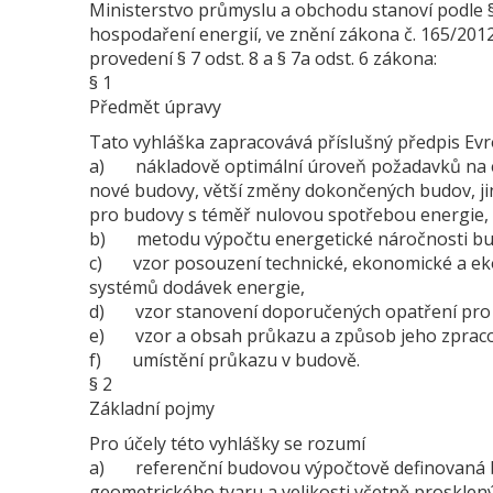
Ministerstvo průmyslu a obchodu stanoví podle § 
hospodaření energií, ve znění zákona č. 165/2012 
provedení § 7 odst. 8 a § 7a odst. 6 zákona:
§ 1
Předmět úpravy
Tato vyhláška zapracovává příslušný předpis Evr
a) nákladově optimální úroveň požadavků na 
nové budovy, větší změny dokončených budov, j
pro budovy s téměř nulovou spotřebou energie,
b) metodu výpočtu energetické náročnosti bu
c) vzor posouzení technické, ekonomické a ekol
systémů dodávek energie,
d) vzor stanovení doporučených opatření pro s
e) vzor a obsah průkazu a způsob jeho zpraco
f) umístění průkazu v budově.
§ 2
Základní pojmy
Pro účely této vyhlášky se rozumí
a) referenční budovou výpočtově definovaná b
geometrického tvaru a velikosti včetně prosklenýc