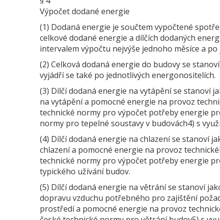
§ 4
Výpočet dodané energie
(1) Dodaná energie je součtem vypočtené spotř
celkové dodané energie a dílčích dodaných ener
intervalem výpočtu nejvýše jednoho měsíce a po 
(2) Celková dodaná energie do budovy se stanoví
vyjádří se také po jednotlivých energonositelích.
(3) Dílčí dodaná energie na vytápění se stanoví 
na vytápění a pomocné energie na provoz techni
technické normy pro výpočet potřeby energie pro
normy pro tepelné soustavy v budovách4) s využi
(4) Dílčí dodaná energie na chlazení se stanoví 
chlazení a pomocné energie na provoz technické
technické normy pro výpočet potřeby energie pro
typického užívání budov.
(5) Dílčí dodaná energie na větrání se stanoví j
dopravu vzduchu potřebného pro zajištění poža
prostředí a pomocné energie na provoz technick
české technické normy pro větrání budov5) s vyu