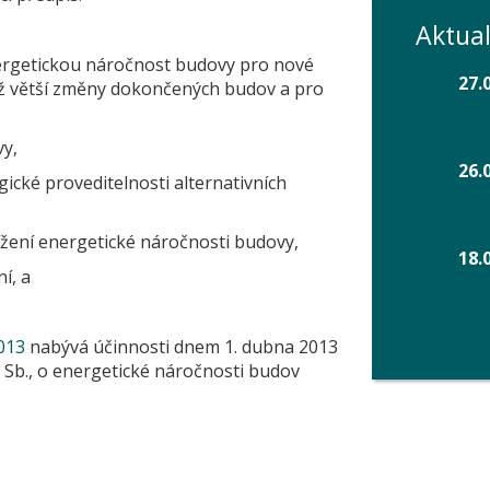
Aktual
ergetickou náročnost budovy pro nové
27.
ež větší změny dokončených budov a pro
y,
26.
ické proveditelnosti alternativních
žení energetické náročnosti budovy,
18.
í, a
013
nabývá účinnosti dnem 1. dubna 2013
07 Sb., o energetické náročnosti budov