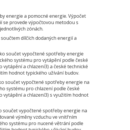
eby energie a pomocné energie. Výpočet
gií se provede výpočtovou metodou s
jednotlivých zónách.
 součtem dílčích dodaných energií a
jako součet vypočtené spotřeby energie
ckého systému pro vytápění podle české
 vytápění a chlazení3) a české technické
tím hodnot typického užívání budov.
jako součet vypočtené spotřeby energie na
ho systému pro chlazení podle české
 vytápění a chlazení3) s využitím hodnot
ako součet vypočtené spotřeby energie na
dované výměny vzduchu ve vnitřním
ého systému pro nucené větrání podle
žitím hodnot typického užívání budov.