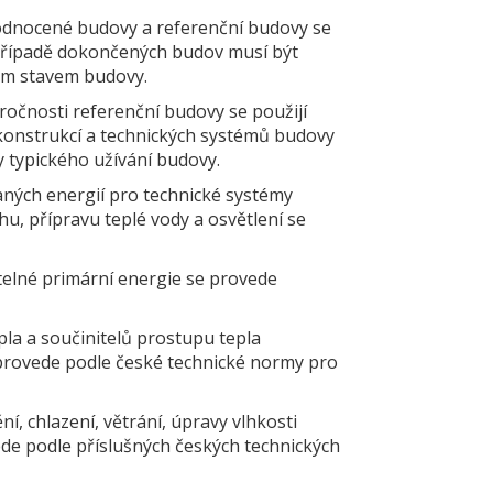
odnocené budovy a referenční budovy se
případě dokončených budov musí být
ým stavem budovy.
ročnosti referenční budovy se použijí
konstrukcí a technických systémů budovy
y typického užívání budovy.
aných energií pro technické systémy
hu, přípravu teplé vody a osvětlení se
telné primární energie se provede
la a součinitelů prostupu tepla
 provede podle české technické normy pro
í, chlazení, větrání, úpravy vlhkosti
ede podle příslušných českých technických