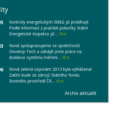
ity
05
Kontroly energetických štítků již probíhají!
Podle informací z pražské pobočky Státní
Energetické Inspekce již…
Více
03
Nově spolupracujeme se společností
Develop Tech a zahájili jsme práce na
dodávce systému měření…
Více
06
Nová zelená úsporám 2013 byla vyhlášena!
Zatím bude ze zdrojů Státního fondu
životního prostředí ČR…
Více
Archiv aktualit