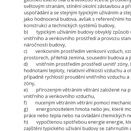
světovým stranám, stínění okolní zástavbou a př
uspořádání a se stejným typickým užíváním a ste
jako hodnocená budova, avšak s referenčními hod
konstrukcí a technických systémů budovy,
b) typickým užíváním budovy obvyklý způsob u
vnitřního a venkovního prostředí a provozu sta
náročnosti budovy,
c) venkovním prostředím venkovní vzduch, vzdu
prostorech, přilehlá zemina, sousední budova a j
d) vnitřním prostředím prostředí uvnitř zóny, 
hodnotami teploty, relativní vlhkosti vzduchu 
případně rychlostí proudění vnitřního vzduchu a 
zóny,
e) přirozeným větráním větrání založené na pri
vnitřního a venkovního vzduchu,
f) nuceným větráním větrání pomocí mechanick
g) energonositelem hmota nebo jev, které moh
práce nebo tepla nebo na ovládání chemických ne
h) vypočtenou spotřebou energie energie, kter
zajištění typického užívání budovy se zahrnutím 