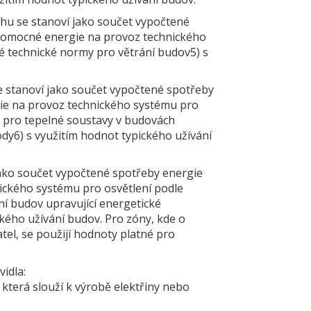
chu se stanoví jako součet vypočtené
 pomocné energie na provoz technického
é technické normy pro větrání budov5) s
se stanoví jako součet vypočtené spotřeby
ie na provoz technického systému pro
y pro tepelné soustavy v budovách
ody6) s využitím hodnot typického užívání
 jako součet vypočtené spotřeby energie
ického systému pro osvětlení podle
í budov upravující energetické
kého užívání budov. Pro zóny, kde o
tel, se použijí hodnoty platné pro
vidla:
terá slouží k výrobě elektřiny nebo