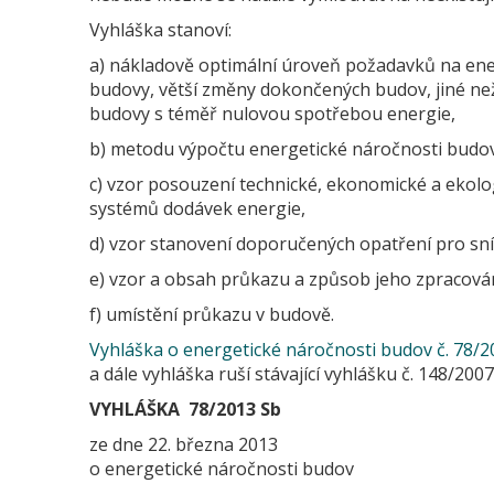
Vyhláška stanoví:
a) nákladově optimální úroveň požadavků na en
budovy, větší změny dokončených budov, jiné n
budovy s téměř nulovou spotřebou energie,
b) metodu výpočtu energetické náročnosti budov
c) vzor posouzení technické, ekonomické a ekolog
systémů dodávek energie,
d) vzor stanovení doporučených opatření pro sní
e) vzor a obsah průkazu a způsob jeho zpracován
f) umístění průkazu v budově.
Vyhláška o energetické náročnosti budov č. 78/2
a dále vyhláška ruší stávající vyhlášku č. 148/20
VYHLÁŠKA 78/2013 Sb
ze dne 22. března 2013
o energetické náročnosti budov