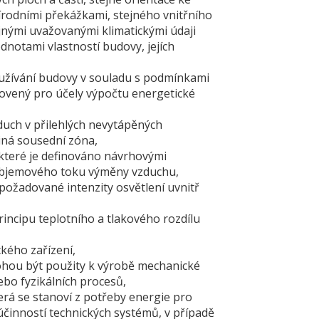
írodními překážkami, stejného vnitřního
jnými uvažovanými klimatickými údaji
notami vlastností budovy, jejích
žívání budovy v souladu s podmínkami
novený pro účely výpočtu energetické
ch v přilehlých nevytápěných
iná sousední zóna,
které je definováno návrhovými
a objemového toku výměny vzduchu,
požadované intenzity osvětlení uvnitř
ncipu teplotního a tlakového rozdílu
ého zařízení,
ou být použity k výrobě mechanické
bo fyzikálních procesů,
á se stanoví z potřeby energie pro
účinností technických systémů, v případě