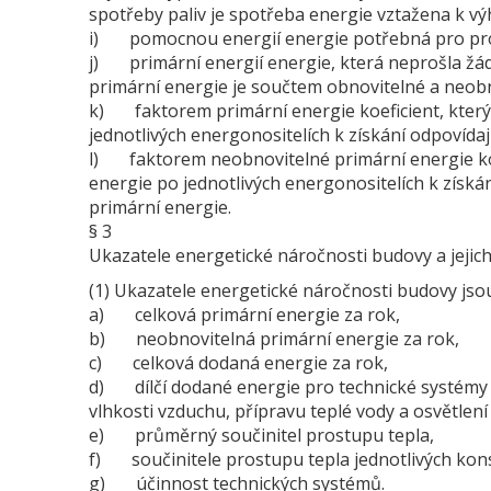
spotřeby paliv je spotřeba energie vztažena k výh
i) pomocnou energií energie potřebná pro pro
j) primární energií energie, která neprošla ž
primární energie je součtem obnovitelné a neobn
k) faktorem primární energie koeficient, který
jednotlivých energonositelích k získání odpovída
l) faktorem neobnovitelné primární energie koe
energie po jednotlivých energonositelích k získá
primární energie.
§ 3
Ukazatele energetické náročnosti budovy a jejic
(1) Ukazatele energetické náročnosti budovy jso
a) celková primární energie za rok,
b) neobnovitelná primární energie za rok,
c) celková dodaná energie za rok,
d) dílčí dodané energie pro technické systémy v
vlhkosti vzduchu, přípravu teplé vody a osvětlení
e) průměrný součinitel prostupu tepla,
f) součinitele prostupu tepla jednotlivých kons
g) účinnost technických systémů.