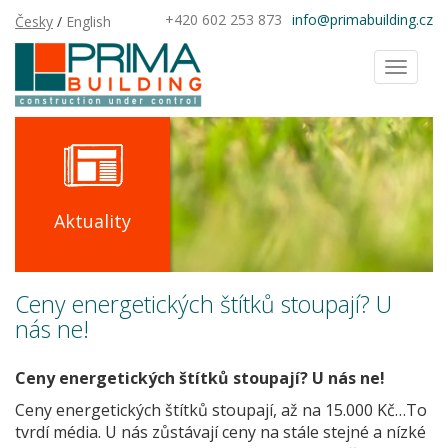
+420 602 253 873
info@primabuilding.cz
Česky
/
English
Toggl
naviga
Aktuality
Ceny energetických štítků stoupají? U
nás ne!
Ceny energetických štítků stoupají? U nás ne!
Ceny energetických štítků stoupají, až na 15.000 Kč…To
tvrdí média. U nás zůstávají ceny na stále stejné a nízké