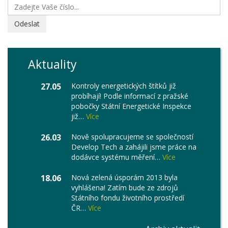
Odeslat
Aktuality
27.05
Kontroly energetických štítků již
probíhají! Podle informací z pražské
pobočky Státní Energetické Inspekce
již…
Více
26.03
Nově spolupracujeme se společností
Develop Tech a zahájili jsme práce na
dodávce systému měření…
Více
18.06
Nová zelená úsporám 2013 byla
vyhlášena! Zatím bude ze zdrojů
Státního fondu životního prostředí
ČR…
Více