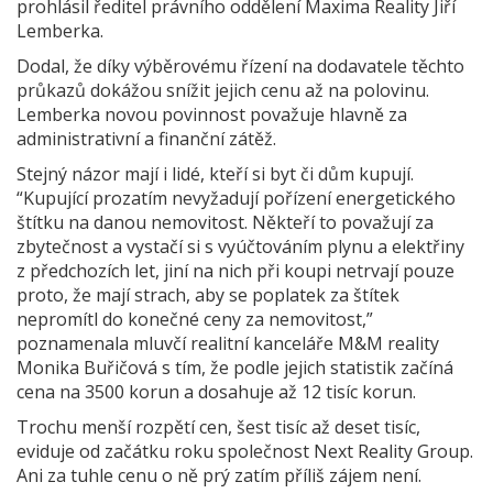
prohlásil ředitel právního oddělení Maxima Reality Jiří
Lemberka.
Dodal, že díky výběrovému řízení na dodavatele těchto
průkazů dokážou snížit jejich cenu až na polovinu.
Lemberka novou povinnost považuje hlavně za
administrativní a finanční zátěž.
Stejný názor mají i lidé, kteří si byt či dům kupují.
“Kupující prozatím nevyžadují pořízení energetického
štítku na danou nemovitost. Někteří to považují za
zbytečnost a vystačí si s vyúčtováním plynu a elektřiny
z předchozích let, jiní na nich při koupi netrvají pouze
proto, že mají strach, aby se poplatek za štítek
nepromítl do konečné ceny za nemovitost,”
poznamenala mluvčí realitní kanceláře M&M reality
Monika Buřičová s tím, že podle jejich statistik začíná
cena na 3500 korun a dosahuje až 12 tisíc korun.
Trochu menší rozpětí cen, šest tisíc až deset tisíc,
eviduje od začátku roku společnost Next Reality Group.
Ani za tuhle cenu o ně prý zatím příliš zájem není.