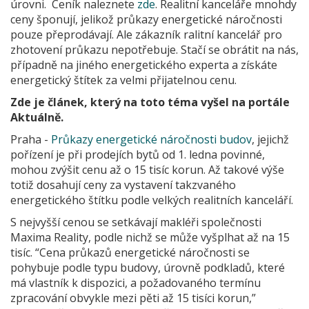
úrovni. Ceník naleznete
zde
. Realitní kanceláře mnohdy
ceny šponují, jelikož průkazy energetické náročnosti
pouze přeprodávají. Ale zákazník ralitní kancelář pro
zhotovení průkazu nepotřebuje. Stačí se obrátit na nás,
případně na jiného energetického experta a získáte
energetický štítek za velmi přijatelnou cenu.
Zde je článek, který na toto téma vyšel na portále
Aktuálně.
Praha -
Průkazy energetické náročnosti budov
, jejichž
pořízení je při prodejích bytů od 1. ledna povinné,
mohou zvýšit cenu až o 15 tisíc korun. Až takové výše
totiž dosahují ceny za vystavení takzvaného
energetického štítku podle velkých realitních kanceláří.
S nejvyšší cenou se setkávají makléři společnosti
Maxima Reality, podle nichž se může vyšplhat až na 15
tisíc. “Cena průkazů energetické náročnosti se
pohybuje podle typu budovy, úrovně podkladů, které
má vlastník k dispozici, a požadovaného termínu
zpracování obvykle mezi pěti až 15 tisíci korun,”